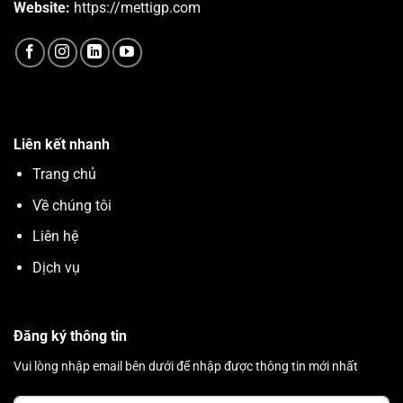
Website:
https://mettigp.com
Liên kết nhanh
Trang chủ
Về chúng tôi
Liên hệ
Dịch vụ
Đăng ký thông tin
Vui lòng nhập email bên dưới để nhập được thông tin mới nhất